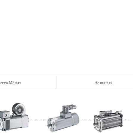
홈
HOME
Servo Motors
Ac motors