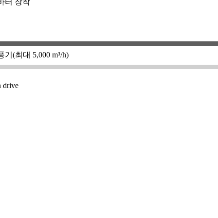
바터 장착
온풍기(최대 5,000 m³/h)
drive