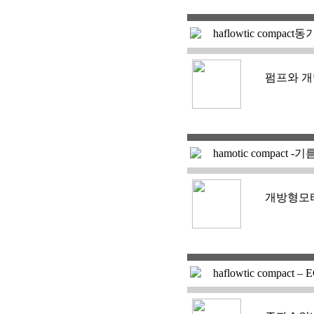
haflowtic compact
펌프와 개
hamotic compact
개방형모
haflowtic compact – 