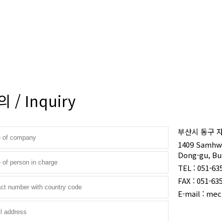
홈
HOME
/ Inquiry
부산시 동구 자
1409 Samhwa 
Dong-gu, Bu
TEL : 051-63
FAX : 051-63
E-mail : me